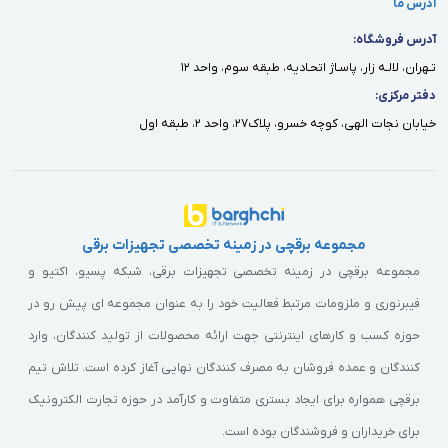
آدرس ما
آدرس فروشگاه:
تـهران، لالـه زار، پاسـاژ اتحـاديه، طبقه سوم، واحد ١٢
دفتر مركزى:
خيابان نجات الهى، كوچه خسرو، پلاك٢٧، واحد ٢، طبقه اول
مجموعه برقچی در زمینه تخصصی تجهیزات برقی
مجموعه برقچی در زمینه تخصصی تجهیزات برقی، شبکه پسیو، اکتیو و
فیبرنوری و ملزومات مرتبط فعالیت خود را به عنوان مجموعه ای پیش رو در
حوزه کسب و کارهای اینترنتی جهت ارائه محصولات از تولید کنندگان، وارد
کنندگان و عمده فروشان به مصرف کنندگان نهایی آغاز کرده است. تلاش تیم
برقچی همواره برای ایجاد بستری متفاوت و کارآمد در حوزه تجارت الکترونیک
برای خریداران و فروشندگان بوده است.