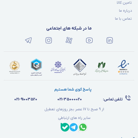
تامین کالا
درباره ما
تماس با ما
ما در شبکه های اجتماعی
پاسخ گوی شما هستیم
تلفن تماس:
021-35000020
021-91003520
از 9 صبح تا 17 عصر بجز روزهای تعطیل
سایر راه های ارتباطی