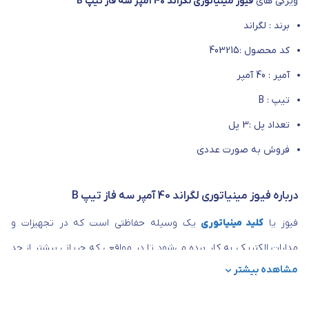
ویژگی های
فیوز مینیاتوری لگراند 40 آمپر سه فاز تیپ B
برند : لگراند
کد محصول :403215
آمپر : 40 آمپر
تیپ : B
تعداد پل :3 پل
فروش به صورت عددی
درباره فیوز مینیاتوری لگراند 40 آمپر سه فاز تیپ B
فیوز یا
کلید مینیاتوری
یک وسیله حفاظتی است که در تجهیزات و
مدارات الکتریکی به کار برده می‌شود تا در مواقعی که جریانی بیشتر از حد
مشاهده بیشتر
انتظار از وسیله عبور می کند مدار قطع شود تا سایر تجهیزات آسیبی
نبینند. کلید مینیاتوری لگراند 3 فاز کد 403221 نوعی از این فیوزهای