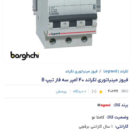
لگراند | Legrand
/
فیوز مینیاتوری لگراند
فیوز مینیاتوری لگراند 40 آمپر سه فاز تیپ B
SKU:
403221
(
0
)
0
دیدگاه
پرسش
برند کالا:
وضعیت کالا:
کاملا نو
گارانتی:
1 سال گارانتی برقچی