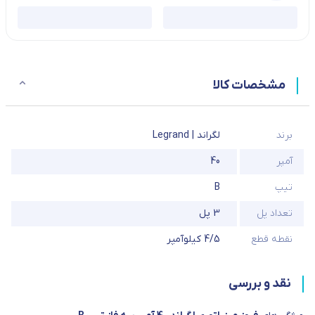
مشخصات کالا
برند
لگراند | Legrand
آمپر
40
تیپ
B
تعداد پل
3 پل
نقطه قطع
4/5 کیلوآمپر
نقد و بررسی