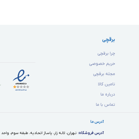
برقچی
چرا برقچی
حریم خصوصی
مجله برقچی
تامین کالا
درباره ما
تماس با ما
آدرس ما
آدرس فروشگاه:
تـهران، لالـه زار، پاسـاژ اتحـاديه، طبقه سوم، واحد ١٢