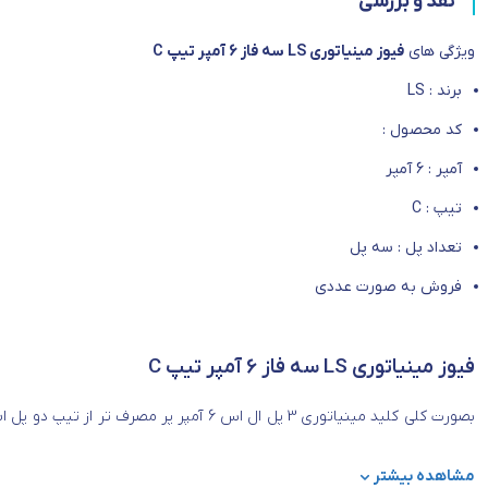
نقد و بررسی
ویژگی های
فیوز مینیاتوری LS سه فاز 6 آمپر تیپ C
برند : LS
کد محصول :
آمپر : 6 آمپر
تیپ : C
تعداد پل : سه پل
فروش به صورت عددی
فیوز مینیاتوری LS سه فاز 6 آمپر تیپ C
بصورت کلی کلید مینیاتوری 3 پل ال اس 6 آمپر پر مصرف تر از تیپ دو پل است و در قسمت های مختلف چه در صنعت و چه در ساختمان های تجاری و مسکونی از این
نظر میرسد استفاده عمده
فیوز مینیاتوری LS سه فاز 6 آمپر تیپ C
برای حفاظت و
مشاهده بیشتر