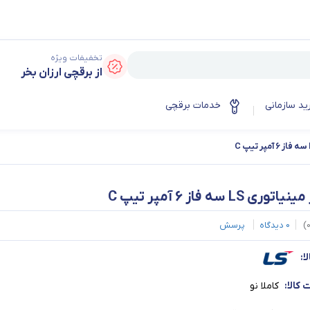
تخفیفات ویژه
از برقچی ارزان بخر
ید سازمانی
خدمات برقچی
وری LS سه فاز 6 آمپر تیپ C
)
0
دیدگاه
پرسش
ا:
کالا:
کاملا نو