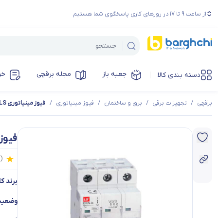
از ساعت 9 تا 17 در روزهای کاری پاسخگوی شما هستیم
جعبه باز
مجله برقچی
خر
دسته بندی کالا
برقچی
/
تجهیزات برقی
/
برق و ساختمان
/
فیوز مینیاتوری
/
فیوز مینیاتوری LS سه فاز 6 آمپر تیپ C
فیوز مینیات
0
(
برند کال
وضعیت 