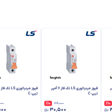
LS 
،
2.2KW
است و اگر توان الکتروموتور ما بیشتر باشد باید از کلید مینیاتوری 
ا و یا انواع هیتر های برقی مورد استفاده در ماشین آلات پلاستیک و لاستیک)
ز 16 آمپر
فیوز مینیاتوری LS تک فاز 6 آمپر
تیپ C
تیپ C
۰۰۰
%
10
۳۴٬۰۰۰
%
10
۵۰۰
۳۰٬۵۰۰