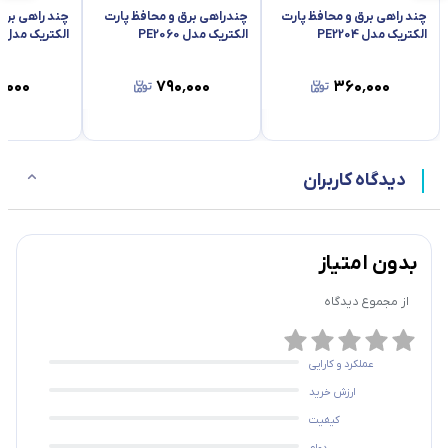
ولتاژ ورودی
220 ولت
چند راهی برق و محافظ پارت
چندراهی برق و محافظ پارت
چند راهی برق
الکتریک مدل PE2204
الکتریک مدل PE2060
الکتریک مدل PE2160
حداقل ولتاژ برای قطع
170 ولت
شدن جریان
٬۰۰۰
۷۹۰٬۰۰۰
۳۶۰٬۰۰۰
حداکثر ولتاژ برای قطع
245 ولت
شدن جریان
دیدگاه کاربران
زمان تاخیر
5 دقیقه
طول کابل
3 متر
بدون امتیاز
دکمه روشن و خاموش
دارد
از مجموع
دیدگاه
مقاوم در برابر رطوبت
بله
عملکرد و کارایی
ارزش خرید
مقاوم در برابر گرد و
بله
غبار
کیفیت