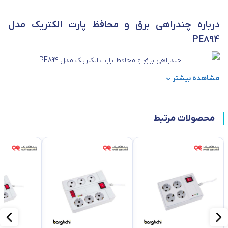
درباره چندراهی برق و محافظ پارت الکتریک مدل
PE894
مشاهده بیشتر
مشخصات فیزیکی
ابعاد
50*160*180
محصولات مرتبط
وزن
900
مشخصات فنی
تعداد پریزها
4 عدد
حداکثر توان قابل
2450 ولت آمپر
پشتیبانی