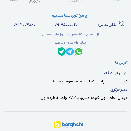
پاسخ گوی شما هستیم
تلفن تماس:
021-35000020
021-91003520
از 9 صبح تا 17 عصر بجز روزهای تعطیل
سایر راه های ارتباطی
آدرس ما
آدرس فروشگاه:
تـهران، لالـه زار، پاسـاژ اتحـاديه، طبقه سوم، واحد ١٢
دفتر مركزى:
خيابان نجات الهى، كوچه خسرو، پلاك٢٧، واحد ٢، طبقه اول