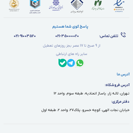
پاسخ گوی شما هستیم
تلفن تماس:
021-35000020
021-91003520
از 9 صبح تا 17 عصر بجز روزهای تعطیل
سایر راه های ارتباطی
آدرس ما
آدرس فروشگاه:
تـهران، لالـه زار، پاسـاژ اتحـاديه، طبقه سوم، واحد ١٢
دفتر مركزى:
خيابان نجات الهى، كوچه خسرو، پلاك٢٧، واحد ٢، طبقه اول