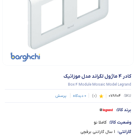
کادر 4 ماژول لگراند مدل موزائیک
Box 4 Module Mosaic Model Legrand
SKU:
078804
(
0
)
0
دیدگاه
پرسش
برند کالا:
وضعیت کالا:
کاملا نو
گارانتی:
1 سال گارانتی برقچی