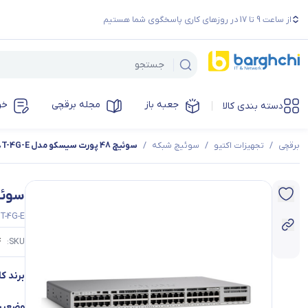
از ساعت 9 تا 17 در روزهای کاری پاسخگوی شما هستیم
جعبه باز
مجله برقچی
خر
دسته بندی کالا
برقچی
/
تجهیزات اکتیو
/
سوئیچ شبکه
/
سوئیچ 48 پورت سیسکو مدل C9200L-48T-4G-E
سوئیچ 48 پورت سیسکو مدل
8T-4G-E
.
SKU:
برند کال
وضعیت 