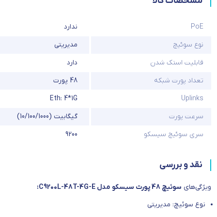
مشخصات کالا
PoE
ندارد
نوع سوئیچ
مدیریتی
قابلیت استک شدن
دارد
تعداد پورت شبکه
48 پورت
Eth: 4*1G
Uplinks
سرعت پورت
گیگابیت (10/100/1000)
سری سوئیچ سیسکو
9200
نقد و بررسی
ویژگی‌های
سوئیچ 48 پورت سیسکو مدل C9200L-48T-4G-E:
نوع سوئیچ: مدیریتی