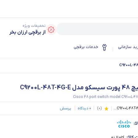
تخفیفات ویژه
از برقچی ارزان بخر
ید سازمانی
خدمات برقچی
 C9200L-48T-4G-E
Cisco 48 port switch model C9200L-4
C9200L-48T-4..
(
0
)
0
دیدگاه
پرسش
ا:
کالا:
کاملا نو