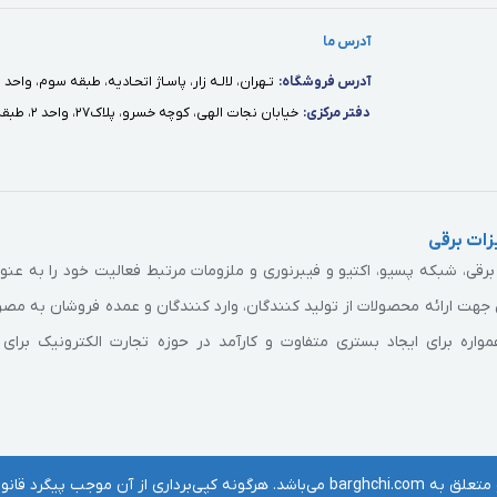
آدرس ما
آدرس فروشگاه:
تـهران، لالـه زار، پاسـاژ اتحـاديه، طبقه سوم، واحد ١٢
دفتر مركزى:
خيابان نجات الهى، كوچه خسرو، پلاك٢٧، واحد ٢، طبقه اول
ات برقی
ی، شبکه پسیو، اکتیو و فیبرنوری و ملزومات مرتبط فعالیت خود را به عن
جهت ارائه محصولات از تولید کنندگان، وارد کنندگان و عمده فروشان به مص
اره برای ایجاد بستری متفاوت و کارآمد در حوزه تجارت الکترونیک برای 
نی خواهد بود. | © برقچی Barghchi