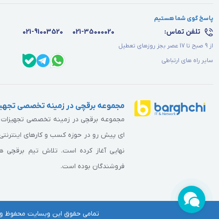
پاسخ گوی شما هستیم
تلفن تماس:
021-35000020
021-91003520
از 9 صبح تا 17 عصر بجز روزهای تعطیل
سایر راه های ارتباطی
مجموعه برقچی در زمینه تخصصی تجهیز
مجموعه برقچی در زمینه تخصصی تجهیزات برق
ای پیش رو در حوزه کسب و کارهای اینترنتی 
نهایی آغاز کرده است. تلاش تیم برقچی همو
فروشندگان بوده است.
تمامی حقوق این وبسایت محفوظ و متعلق به barghchi.com می‌باشد. هرگونه کپی‌برداری از آن موجب پیگرد قانو