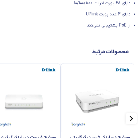
دارای 48 پورت اترنت 10/100/1000
دارای 4 عدد پورت UPlink
از PoE پشتیبانی نمی‌کند
محصولات مرتبط
سوئیچ دی لینک 5 پورت گیگابیتی
سوئیچ 8 پورت دی لینک گیگ 