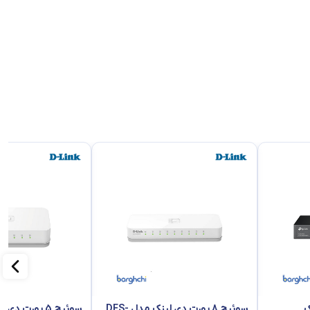
نک
سوئیچ 8 پورت دی لینک مدل DES-