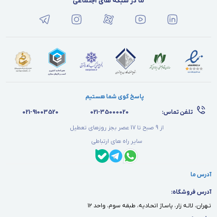
ما در شبکه های اجتماعی
پاسخ گوی شما هستیم
تلفن تماس:
021-35000020
021-91003520
از 9 صبح تا 17 عصر بجز روزهای تعطیل
سایر راه های ارتباطی
آدرس ما
آدرس فروشگاه:
تـهران، لالـه زار، پاسـاژ اتحـاديه، طبقه سوم، واحد ١٢