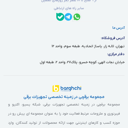
از 9 صبح تا 17 عصر بجز روزهای تعطیل
سایر راه های ارتباطی
آدرس ما
آدرس فروشگاه:
تـهران، لالـه زار، پاسـاژ اتحـاديه، طبقه سوم، واحد ١٢
دفتر مركزى:
خيابان نجات الهى، كوچه خسرو، پلاك٢٧، واحد ٢، طبقه اول
مجموعه برقچی در زمینه تخصصی تجهیزات برقی
مجموعه برقچی در زمینه تخصصی تجهیزات برقی، شبکه پسیو، اکتیو و
فیبرنوری و ملزومات مرتبط فعالیت خود را به عنوان مجموعه ای پیش رو در
حوزه کسب و کارهای اینترنتی جهت ارائه محصولات از تولید کنندگان، وارد