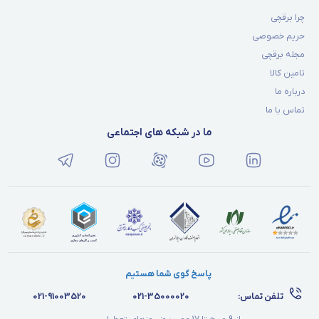
چرا برقچی
حریم خصوصی
مجله برقچی
تامین کالا
درباره ما
تماس با ما
ما در شبکه های اجتماعی
پاسخ گوی شما هستیم
تلفن تماس:
021-35000020
021-91003520