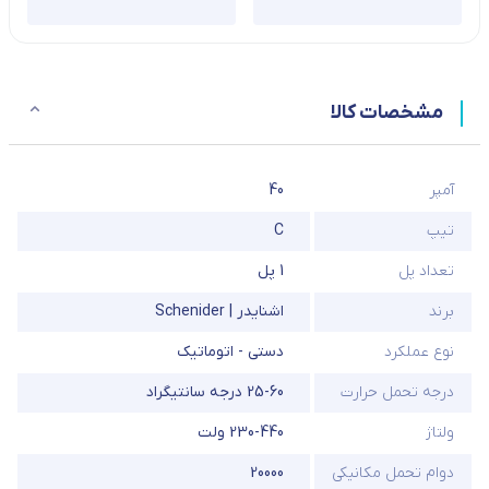
مشخصات کالا
آمپر
40
تیپ
C
تعداد پل
1 پل
برند
اشنایدر | Schenider
نوع عملکرد
دستی - اتوماتیک
درجه تحمل حرارت
25-60 درجه سانتیگراد
ولتاژ
230-440 ولت
دوام تحمل مکانیکی
20000