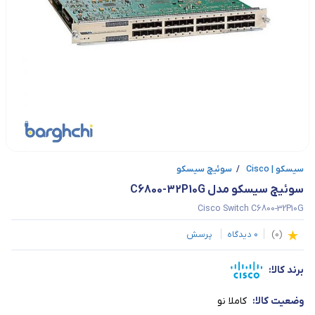
سیسکو | Cisco
/
سوئیچ سیسکو
سوئیچ سیسکو مدل C6800-32P10G
Cisco Switch C6800-32P10G
(
0
)
0
دیدگاه
پرسش
برند کالا:
وضعیت کالا:
کاملا نو