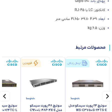
پهنای باند:
160-Gbps
کانکتور: LC یا RJ-45
ابعاد:
4.39 -39.11 -41.65 سانتی متر
وزن: 6.5 kg
محصولات مرتبط
قوی‌ترین
ارسال رایگان
سوئیچ 24 پورت سیسکو مدل
سوئیچ 48 پورت سیسکو
WS-C3750G-24TS-E
مدل C9200L-48P-4X-E
960+24TC-L