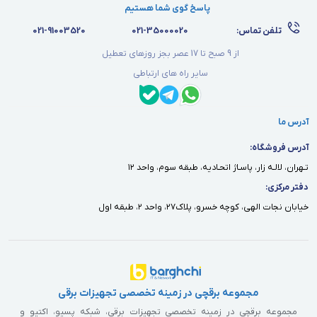
پاسخ گوی شما هستیم
تلفن تماس:
021-35000020
021-91003520
از 9 صبح تا 17 عصر بجز روزهای تعطیل
سایر راه های ارتباطی
آدرس ما
آدرس فروشگاه:
تـهران، لالـه زار، پاسـاژ اتحـاديه، طبقه سوم، واحد ١٢
دفتر مركزى:
خيابان نجات الهى، كوچه خسرو، پلاك٢٧، واحد ٢، طبقه اول
مجموعه برقچی در زمینه تخصصی تجهیزات برقی
مجموعه برقچی در زمینه تخصصی تجهیزات برقی، شبکه پسیو، اکتیو و