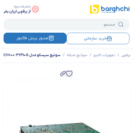
تخفیفات ویژه
از برقچی ارزان بخر
صدور پیش فاکتور
خرید سازمانی
برقچی
/
تجهیزات اکتیو
/
سوئیچ شبکه
/
سوئیچ سیسکو مدل C6800-32P10G