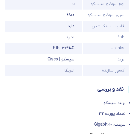
نوع سوئیچ سیسکو
c
سری سوئیچ سیسکو
6800
قابلیت استک شدن
دارد
PoE
ندارد
Eth: 32*10G
Uplinks
برند
سیسکو | Cisco
کشور سازنده
امریکا
نقد و بررسی
برند: سیسکو
تعداد پورت: 32
سرعت: 10-Gigabit