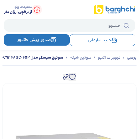
تخفیفات ویژه
از برقچی ارزان بخر
صدور پیش فاکتور
خرید سازمانی
برقچی
/
تجهیزات اکتیو
/
سوئیچ شبکه
/
سوئیچ سیسکو مدل N9K-C9348GC-FXP