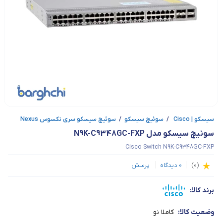
سیسکو | Cisco
/
سوئیچ سیسکو
/
سوئیچ سیسکو سری نکسوس Nexus
سوئیچ سیسکو مدل N9K-C9348GC-FXP
Cisco Switch N9K-C9348GC-FXP
(
0
)
0
دیدگاه
پرسش
برند کالا:
وضعیت کالا:
کاملا نو