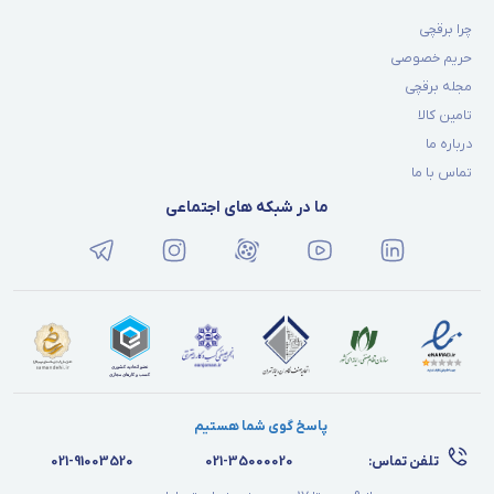
چرا برقچی
حریم خصوصی
مجله برقچی
تامین کالا
درباره ما
تماس با ما
ما در شبکه های اجتماعی
پاسخ گوی شما هستیم
تلفن تماس:
021-35000020
021-91003520