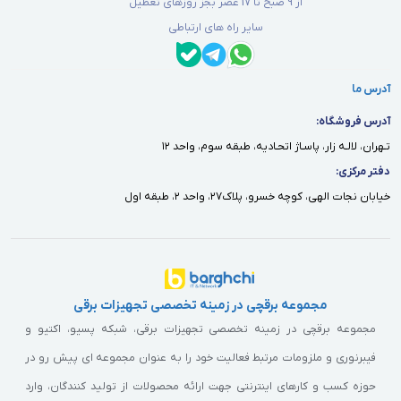
از 9 صبح تا 17 عصر بجز روزهای تعطیل
سایر راه های ارتباطی
آدرس ما
آدرس فروشگاه:
تـهران، لالـه زار، پاسـاژ اتحـاديه، طبقه سوم، واحد ١٢
دفتر مركزى:
خيابان نجات الهى، كوچه خسرو، پلاك٢٧، واحد ٢، طبقه اول
مجموعه برقچی در زمینه تخصصی تجهیزات برقی
مجموعه برقچی در زمینه تخصصی تجهیزات برقی، شبکه پسیو، اکتیو و
فیبرنوری و ملزومات مرتبط فعالیت خود را به عنوان مجموعه ای پیش رو در
حوزه کسب و کارهای اینترنتی جهت ارائه محصولات از تولید کنندگان، وارد