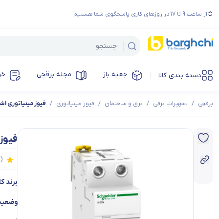
از ساعت 9 تا 17 در روزهای کاری پاسخگوی شما هستیم
جعبه باز
مجله برقچی
خر
دسته بندی کالا
برقچی
/
تجهیزات برقی
/
برق و ساختمان
/
فیوز مینیاتوری
/
فیوز مینیاتوری اشنایدر 20 آمپر دو
فیوز مین
0
(
برند کال
وضعیت 