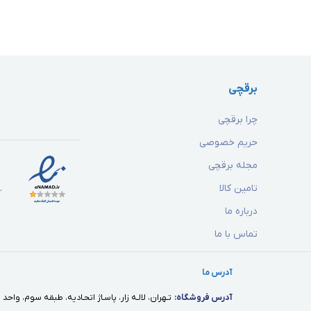
برقچی
چرا برقچی
حریم خصوصی
مجله برقچی
تامین کالا
درباره ما
تماس با ما
آدرس ما
آدرس فروشگاه:
تـهران، لالـه زار، پاسـاژ اتحـاديه، طبقه سوم، واحد ١٢