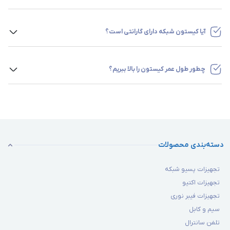
بله، می‌توانید کیستون را به صورت عمده خریداری کنید. با خرید
و همواره در تلاش است تا محصولات خود را با ارزان‌ترین قیمت و
عمده از تخفیفات هیجان‌انگیز بهره‌مند می‌شوید.
بهترین کیفیت در اختیار آنان قرار دهد.
آیا کیستون شبکه دارای گارانتی است؟
کلیه محصولات فروشگاه برقچی با گارانتی به مشتری تحویل داده
می‌شوند. مشتریان تا 7 روز امکان عودت محصول را دارند به
چطور طول عمر کیستون را بالا ببریم؟
شرطی که جعبه کالا دست‌نخورده و سالم باشد.
برای افزایش طول عمر کیستون، از نصب آن در محیطی خشک و
عاری از گرد و غبار مطمئن شوید و از فشار فیزیکی بیش از حد یا
خم شدن کابل‌های متصل به آن جلوگیری کنید.
دسته‌بندی محصولات
تجهیزات پسیو شبکه
تجهیزات اکتیو
تجهیزات فیبر نوری
سیم و کابل
تلفن سانترال