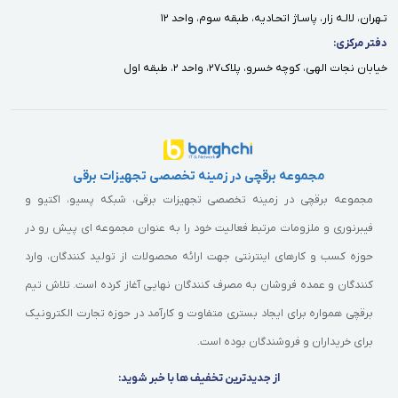
تـهران، لالـه زار، پاسـاژ اتحـاديه، طبقه سوم، واحد ١٢
دفتر مركزى:
خيابان نجات الهى، كوچه خسرو، پلاك٢٧، واحد ٢، طبقه اول
مجموعه برقچی در زمینه تخصصی تجهیزات برقی
مجموعه برقچی در زمینه تخصصی تجهیزات برقی، شبکه پسیو، اکتیو و
فیبرنوری و ملزومات مرتبط فعالیت خود را به عنوان مجموعه ای پیش رو در
حوزه کسب و کارهای اینترنتی جهت ارائه محصولات از تولید کنندگان، وارد
کنندگان و عمده فروشان به مصرف کنندگان نهایی آغاز کرده است. تلاش تیم
برقچی همواره برای ایجاد بستری متفاوت و کارآمد در حوزه تجارت الکترونیک
برای خریداران و فروشندگان بوده است.
از جدیدترین تخفیف ها با خبر شوید: