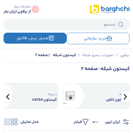
تخفیفات ویژه
از برقچی ارزان بخر
صدور پیش فاکتور
خرید سازمانی
برقچی
/
تجهیزات پسیو شبکه
/
کیستون شبکه
/ صفحه 2
کیستون شبکه
- صفحه 2
دسته
دسته
کیستون تلفن
کیستون cat5e
فیلتر
مدل نمایش