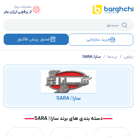
تخفیفات ویژه
از برقچی ارزان بخر
صدور پیش فاکتور
خرید سازمانی
برقچی
/
برندها
/
سارا | SARA
سارا | SARA
دسته بندی های برند سارا | SARA