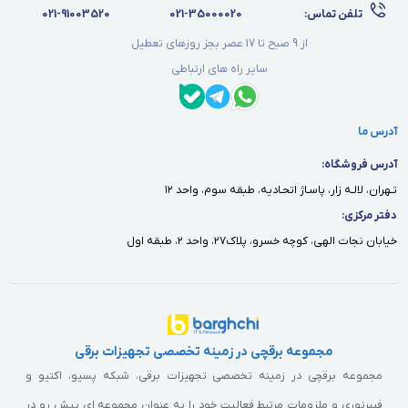
تلفن تماس:
021-35000020
021-91003520
از 9 صبح تا 17 عصر بجز روزهای تعطیل
سایر راه های ارتباطی
آدرس ما
آدرس فروشگاه:
تـهران، لالـه زار، پاسـاژ اتحـاديه، طبقه سوم، واحد ١٢
دفتر مركزى:
خيابان نجات الهى، كوچه خسرو، پلاك٢٧، واحد ٢، طبقه اول
مجموعه برقچی در زمینه تخصصی تجهیزات برقی
مجموعه برقچی در زمینه تخصصی تجهیزات برقی، شبکه پسیو، اکتیو و
فیبرنوری و ملزومات مرتبط فعالیت خود را به عنوان مجموعه ای پیش رو در