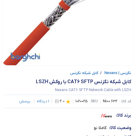
نگزنس | Nexans
/
کابل شبکه نگزنس
کابل شبکه نگزنس CAT6 SFTP با روکش LSZH
Nexans CAT6 SFTP Network Cable with LSZH
کد کالا :
N100.632
SKU:
1020025
4.0
(
1
)
1
دیدگاه
پرسش
برند کالا:
وضعیت کالا:
کاملا نو