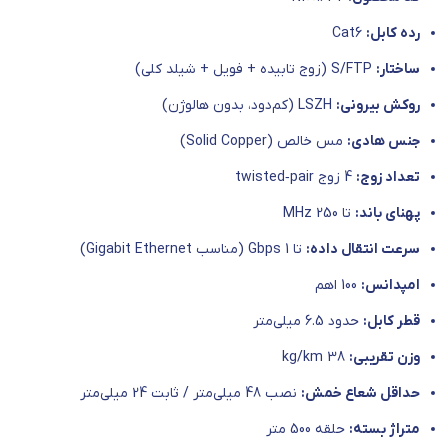
رده کابل:
Cat6
ساختار:
S/FTP (زوج تابیده + فویل + شیلد کلی)
روکش بیرونی:
LSZH (کم‌دود، بدون هالوژن)
جنس هادی:
مس خالص (Solid Copper)
تعداد زوج:
4 زوج twisted‑pair
پهنای باند:
تا 250 MHz
سرعت انتقال داده:
تا 1 Gbps (مناسب Gigabit Ethernet)
امپدانس:
100 اهم
قطر کابل:
حدود 6.5 میلی‌متر
وزن تقریبی:
38 kg/km
حداقل شعاع خمش:
نصب 48 میلی‌متر / ثابت 24 میلی‌متر
متراژ بسته:
حلقه 500 متر