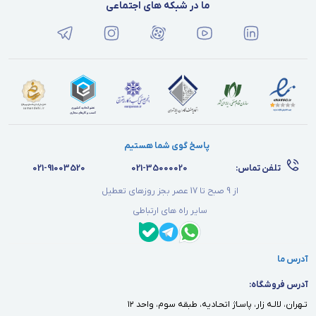
ما در شبکه های اجتماعی
پاسخ گوی شما هستیم
تلفن تماس:
021-35000020
021-91003520
از 9 صبح تا 17 عصر بجز روزهای تعطیل
سایر راه های ارتباطی
آدرس ما
آدرس فروشگاه:
تـهران، لالـه زار، پاسـاژ اتحـاديه، طبقه سوم، واحد ١٢