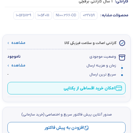
گارانتی:
1 سال گارانتی برقچی
محصولات مشابه
:
032759
N100.366-OD
10540111
10525739
گارانتی اصالت و سلامت فیزیکی کالا
مشاهده
وضعیت موجودی
ناموجود
زمان و هزینه ارسال
مشاهده
سریع ترین ارسال
-
امکان خرید اقساطی از یکتاپی
صدور آنلاین پيش فاكتور سریع و اختصاصي (خرید سازمانی)
افزودن به پیش فاکتور