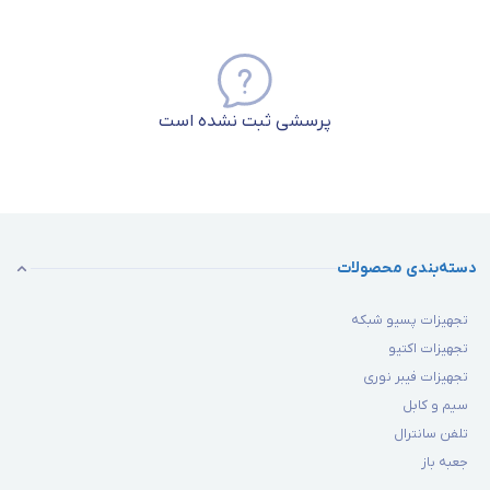
کابل شبکه
مناسب با نیاز خود اطمینان ندارید، کارشناسان متخصص ما
آماده هستند تا به‌صورت رایگان به شما مشاوره دهند و شما را در
انتخاب بهترین گزینه راهنمایی کنند. این مزایا، همراه با تضمین اصالت
پرسشی ثبت نشده است
کالا، موجب می‌شود که خرید از برقچی تجربه‌ای اطمینان‌بخش و به‌صرفه
برای شما باشد.
دسته‌بندی محصولات
تجهیزات پسیو شبکه
تجهیزات اکتیو
تجهیزات فیبر نوری
سیم و کابل
تلفن سانترال
جعبه باز