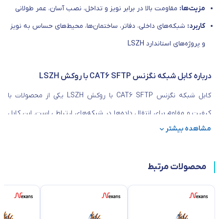
مزیت‌ها:
مقاومت بالا در برابر نویز و تداخل، نصب آسان، عمر طولانی
کاربرد:
شبکه‌های داخلی، دفاتر، ساختمان‌ها، محیط‌های حساس به نویز
و پروژه‌های استاندارد LSZH
درباره کابل شبکه نگزنس CAT6 SFTP با روکش LSZH
کابل شبکه نگزنس CAT6 SFTP با روکش LSZH یکی از محصولات با
کیفیت و مقاوم برای انتقال داده‌ها در شبکه‌های ارتباطی است. این کابل
مشاهده بیشتر
با طراحی دقیق و استفاده از چهار زوج سیم مسی، توانایی انتقال داده‌ها با
سرعت تا 1 گیگابیت بر ثانیه را فراهم می‌آورد. همچنین، ویژگی خاص این
محصولات مرتبط
کابل، شیلدینگ آن است که به کمک فویل آلومینیومی و شیلد فردی هر
زوج سیم، از تداخل‌های الکترومغناطیسی جلوگیری می‌کند و کیفیت
انتقال اطلاعات را تضمین می‌کند.
روکش این کابل شبکه، LSZH است که خود یک مزیت بزرگ محسوب