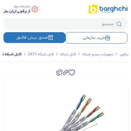
تخفیفات ویژه
از برقچی ارزان بخر
صدور پیش فاکتور
خرید سازمانی
برقچی
/
تجهیزات پسیو شبکه
/
کابل شبکه
/
کابل شبکه CAT6
/
کابل شبکه نگزنس CAT6 SFTP با 