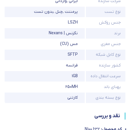
شرکت سازنده
ایرانی
,
وارداتی
نوع تست
پرمننت
,
چنل
,
بدون تست
جنس روکش
LSZH
برند
نگزنس | Nexans
جنس مغزی
مس (CU)
نوع کابل شبکه
SFTP
کشور سازنده
فرانسه
سرعت انتقال داده
1GB
پهنای باند
250MH
نوع بسته بندی
کارتنی
نقد و بررسی
کد محصول:
N100.632